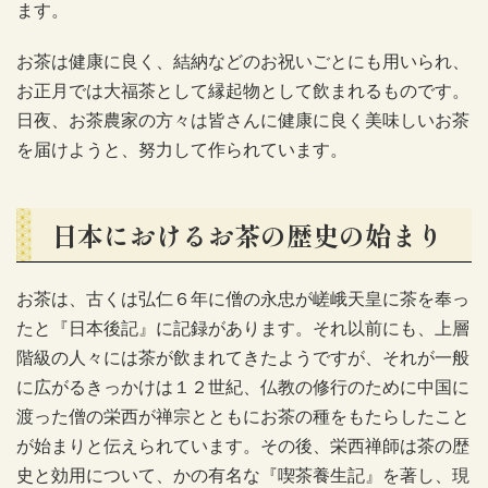
ます。
お茶は健康に良く、結納などのお祝いごとにも用いられ、
お正月では大福茶として縁起物として飲まれるものです。
日夜、お茶農家の方々は皆さんに健康に良く美味しいお茶
を届けようと、努力して作られています。
日本におけるお茶の歴史の始まり
お茶は、古くは弘仁６年に僧の永忠が嵯峨天皇に茶を奉っ
たと『日本後記』に記録があります。それ以前にも、上層
階級の人々には茶が飲まれてきたようですが、それが一般
に広がるきっかけは１２世紀、仏教の修行のために中国に
渡った僧の栄西が禅宗とともにお茶の種をもたらしたこと
が始まりと伝えられています。その後、栄西禅師は茶の歴
史と効用について、かの有名な『喫茶養生記』を著し、現