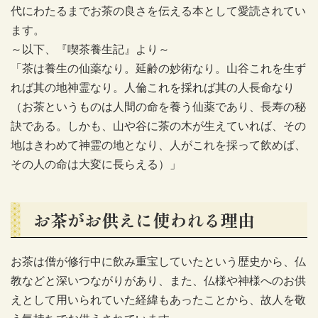
代にわたるまでお茶の良さを伝える本として愛読されてい
ます。
～以下、『喫茶養生記』より～
「茶は養生の仙薬なり。延齢の妙術なり。山谷これを生ず
れば其の地神霊なり。人倫これを採れば其の人長命なり
（お茶というものは人間の命を養う仙薬であり、長寿の秘
訣である。しかも、山や谷に茶の木が生えていれば、その
地はきわめて神霊の地となり、人がこれを採って飲めば、
その人の命は大変に長らえる）」
お茶がお供えに使われる理由
お茶は僧が修行中に飲み重宝していたという歴史から、仏
教などと深いつながりがあり、また、仏様や神様へのお供
えとして用いられていた経緯もあったことから、故人を敬