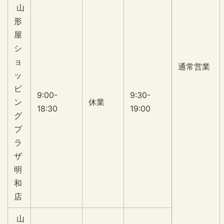
山
形
屋
シ
ョ
通常営業
ッ
ピ
9:00-
9:30-
ン
休業
18:30
19:00
グ
プ
ラ
ザ
明
和
店
山