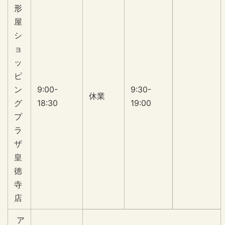
形
屋
シ
ョ
ッ
ピ
ン
9:00-
9:30-
休業
グ
18:30
19:00
プ
ラ
ザ
皇
徳
寺
店
ア