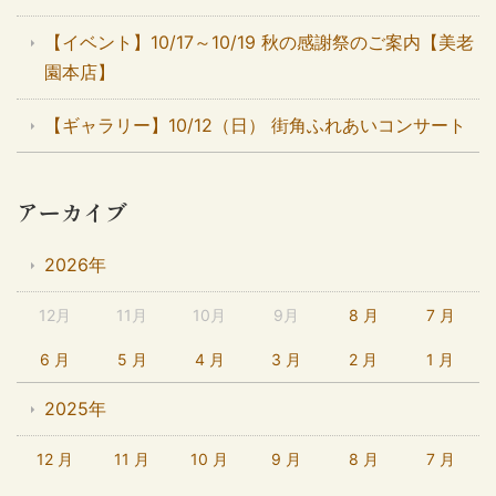
【イベント】10/17～10/19 秋の感謝祭のご案内【美老
園本店】
【ギャラリー】10/12（日） 街角ふれあいコンサート
アーカイブ
2026年
12月
11月
10月
9月
8 月
7 月
6 月
5 月
4 月
3 月
2 月
1 月
2025年
12 月
11 月
10 月
9 月
8 月
7 月