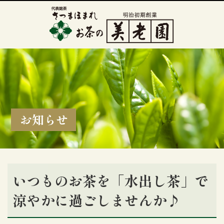
お知らせ
いつものお茶を「水出し茶」で
涼やかに過ごしませんか♪