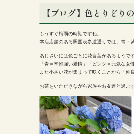
【ブログ】色とりどり
もうすぐ梅雨の時期ですね。
本店店舗のある照国表参道通りでは、青・
あじさいには色ごとに
花言葉があるようで
「青＝辛抱強い愛情」「ピンク＝元気な女
また小さい花が集まって咲くことから
「仲
お茶をいただきながら家族やお友達と過ごす憩