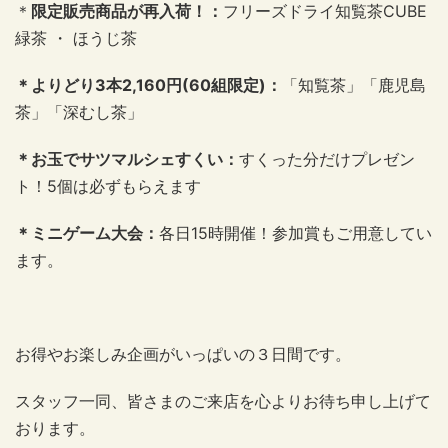
＊
限定販売商品が再入荷！：
フリーズドライ知覧茶
CUBE
緑茶 ・ ほうじ茶
＊よりどり
3
本
2,160
円
(60
組限定
)
：
「知覧茶」「鹿児島
茶」「深むし茶」
＊お玉でサツマルシェすくい：
すくった分だけプレゼン
ト！
5
個は必ずもらえます
＊ミニゲーム大会：
各日
15
時開催！参加賞もご用意してい
ます。
お得やお楽しみ企画がいっぱいの３日間です。
スタッフ一同、皆さまのご来店を心よりお待ち申し上げて
おります。