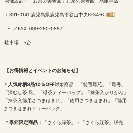
開催店舗：「お茶の美老園」お茶の美老園 慈眼寺店
〒
891-0141
鹿児島県鹿児島市谷山中央
6-34-6
地図
TEL
／
FAX. 099-260-0887
駐車場：
5
台
【
お得情報とイベントのお知らせ
】
＊
人気銘柄
8
品
10
％
OFF
対象商品：「特選鳳苑」「鳳秀」
「深むし茶 風」「緑茶ティーバッグ」「抹茶入かりがね」
「抹茶入徳用さつまほまれ」「徳用さつまほまれ」「徳用
さつまほまれティーバッグ」
＊
季節限定商品：
「さくら緑茶」・「さくら紅茶」販売