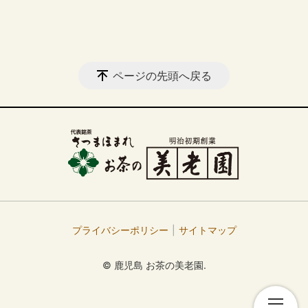
ページの先頭へ戻る
プライバシーポリシー
サイトマップ
© 鹿児島 お茶の美老園.