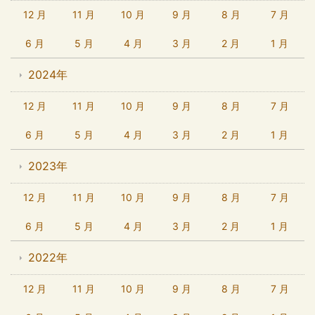
12 月
11 月
10 月
9 月
8 月
7 月
6 月
5 月
4 月
3 月
2 月
1 月
2024年
12 月
11 月
10 月
9 月
8 月
7 月
6 月
5 月
4 月
3 月
2 月
1 月
2023年
12 月
11 月
10 月
9 月
8 月
7 月
6 月
5 月
4 月
3 月
2 月
1 月
2022年
12 月
11 月
10 月
9 月
8 月
7 月