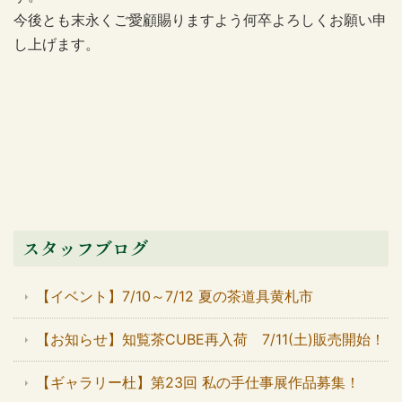
今後とも末永くご愛顧賜りますよう何卒よろしくお願い申
し上げます。
スタッフブログ
【イベント】7/10～7/12 夏の茶道具黄札市
【お知らせ】知覧茶CUBE再入荷 7/11(土)販売開始！
【ギャラリー杜】第23回 私の手仕事展作品募集！