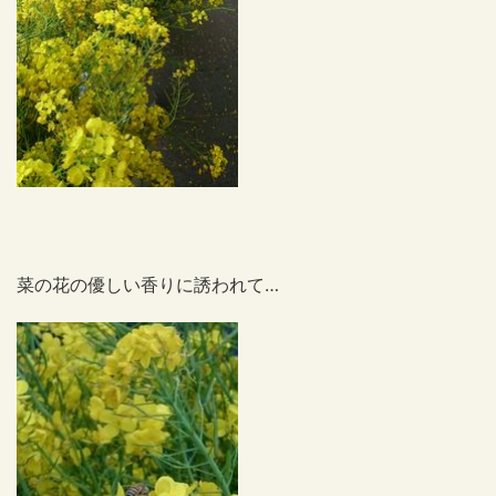
菜の花の優しい香りに誘われて…