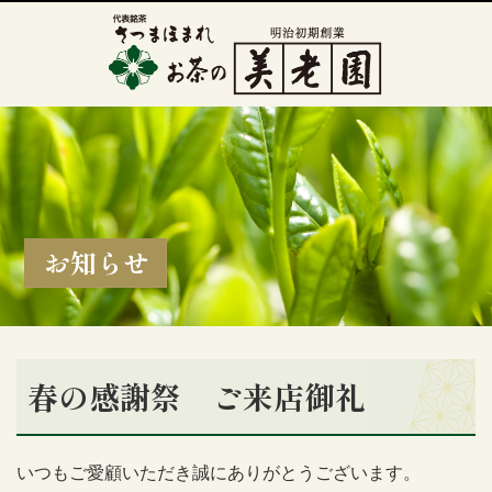
お知らせ
春の感謝祭 ご来店御礼
いつもご愛顧いただき誠にありがとうございます。