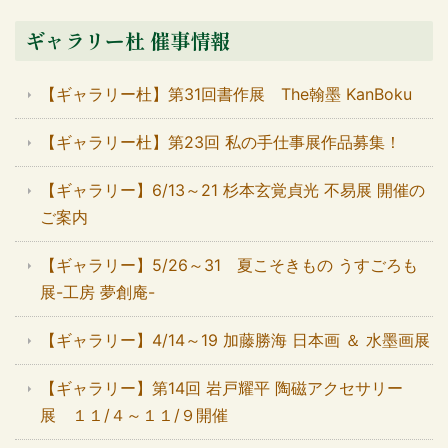
ギャラリー杜 催事情報
【ギャラリー杜】第31回書作展 The翰墨 KanBoku
【ギャラリー杜】第23回 私の手仕事展作品募集！
【ギャラリー】6/13～21 杉本玄覚貞光 不易展 開催の
ご案内
【ギャラリー】5/26～31 夏こそきもの うすごろも
展-工房 夢創庵-
【ギャラリー】4/14～19 加藤勝海 日本画 ＆ 水墨画展
【ギャラリー】第14回 岩戸耀平 陶磁アクセサリー
展 １１/４～１１/９開催