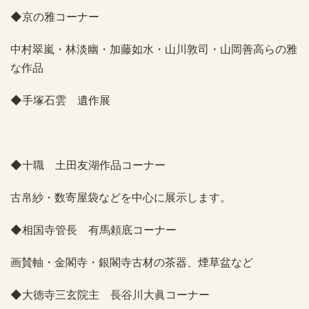
◆京の雅コーナー
中村翠嵐・林淡幽・加藤如水・山川敦司・山岡善高らの雅
な作品
◆手塚石雲 遺作展
◆十職 土田友湖作品コーナー
古帛紗・数寄屋袋などを中心に展示します。
◆相国寺管長 有馬頼底コーナー
画賛軸・金閣寺・銀閣寺古材の茶器、煙草盆など
◆大徳寺三玄院主 長谷川大眞コーナー