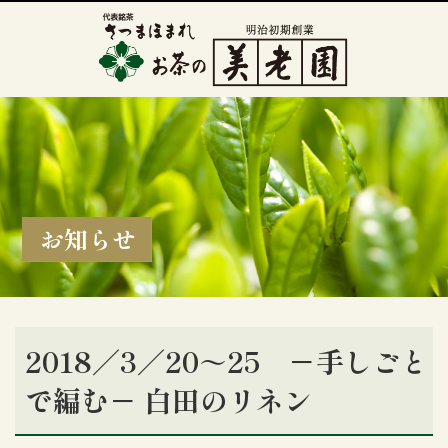
お知らせ
2018／3／20～25 －手しごと
で編む－ 白田のリネン