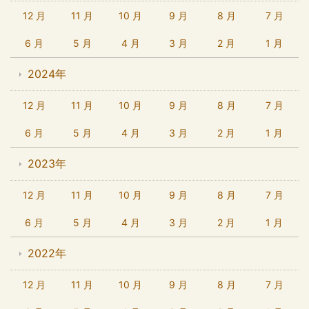
12 月
11 月
10 月
9 月
8 月
7 月
6 月
5 月
4 月
3 月
2 月
1 月
2024年
12 月
11 月
10 月
9 月
8 月
7 月
6 月
5 月
4 月
3 月
2 月
1 月
2023年
12 月
11 月
10 月
9 月
8 月
7 月
6 月
5 月
4 月
3 月
2 月
1 月
2022年
12 月
11 月
10 月
9 月
8 月
7 月