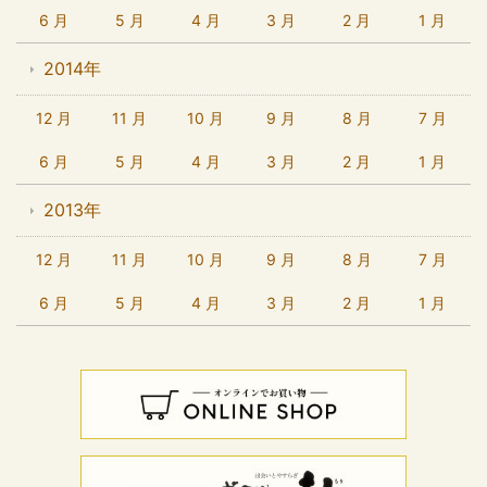
6 月
5 月
4 月
3 月
2 月
1 月
2014年
12 月
11 月
10 月
9 月
8 月
7 月
6 月
5 月
4 月
3 月
2 月
1 月
2013年
12 月
11 月
10 月
9 月
8 月
7 月
6 月
5 月
4 月
3 月
2 月
1 月