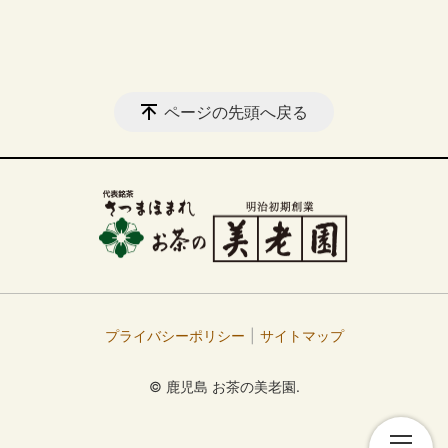
ページの先頭へ戻る
プライバシーポリシー
サイトマップ
© 鹿児島 お茶の美老園.