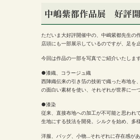
中嶋紫都作品展 好評
ただいま大好評開催中の、中嶋紫都先生の
店頭にも一部展示しているのですが、足を
今回は作品の一部を写真でご紹介いたしま
●漆織、コラージュ織
西陣織伝来の引き箔の技術で織った布地を
の面白い素材を使い、それぞれが世界に一
●漆染
従来、直接布地への加工が不可能と思われ
生地にする技法を開発。シルクを始め、多
洋服、バッグ、小物…それぞれに存在感が