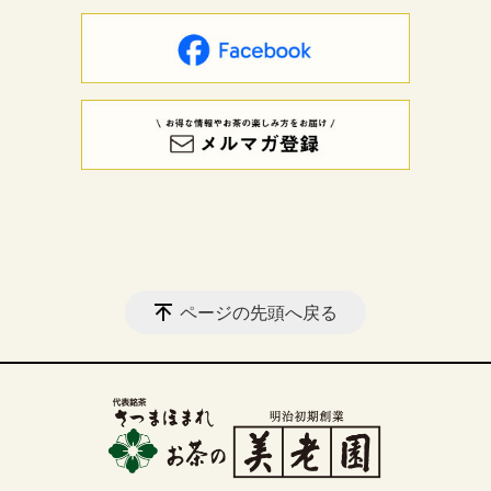
ページの先頭へ戻る