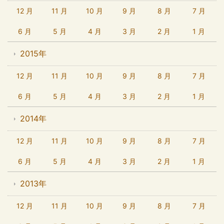
12 月
11 月
10 月
9 月
8 月
7 月
6 月
5 月
4 月
3 月
2 月
1 月
2015年
12 月
11 月
10 月
9 月
8 月
7 月
6 月
5 月
4 月
3 月
2 月
1 月
2014年
12 月
11 月
10 月
9 月
8 月
7 月
6 月
5 月
4 月
3 月
2 月
1 月
2013年
12 月
11 月
10 月
9 月
8 月
7 月