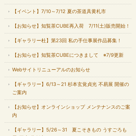
【イベント】7/10～7/12 夏の茶道具黄札市
【お知らせ】知覧茶CUBE再入荷 7/11(土)販売開始！
【ギャラリー杜】第23回 私の手仕事展作品募集！
【お知らせ】知覧茶CUBEにつきまして ※7/9更新
Webサイトリニューアルのお知らせ
【ギャラリー】6/13～21 杉本玄覚貞光 不易展 開催の
ご案内
【お知らせ】オンラインショップ メンテナンスのご案
内
【ギャラリー】5/26～31 夏こそきもの うすごろも