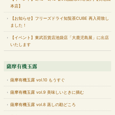
本店】
【お知らせ】フリーズドライ知覧茶CUBE 再入荷致し
ました！
【イベント】東武百貨店池袋店「大鹿児島展」に出店
いたします
薩摩有機玉露
薩摩有機玉露 vol.10 もうすぐ
薩摩有機玉露 vol.9 美味しいときに摘む
薩摩有機玉露 vol.8 蒸しの勘どころ