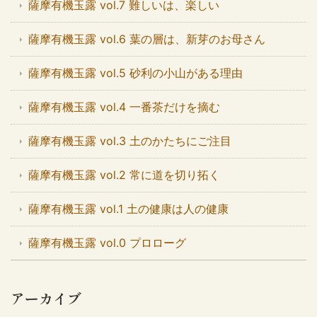
薩摩有機玉露 vol.7 難しいは、楽しい
薩摩有機玉露 vol.6 葉の層は、新芽のお母さん
薩摩有機玉露 vol.5 砂利の小山がある理由
薩摩有機玉露 vol.4 一番茶だけを摘む
薩摩有機玉露 vol.3 土のかたちにご注目
薩摩有機玉露 vol.2 常に道を切り拓く
薩摩有機玉露 vol.1 土の健康は人の健康
薩摩有機玉露 vol.0 プロローグ
アーカイブ