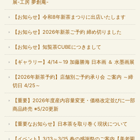
展-工房 夢創庵-
【お知らせ】令和8年新茶まつりに出店いたします
【お知らせ】2026年新茶ご予約 締め切りました
【お知らせ】知覧茶CUBEにつきまして
【ギャラリー】4/14～19 加藤勝海 日本画 ＆ 水墨画展
【2026年新茶予約】店舗別ご予約承り会 ご案内 ～締
切日 4/25～
【重要】2026年度産内容量変更・価格改定並びに一部
商品終売 ※5/20更新
【重要なお知らせ】日本茶を取り巻く現状について
【イベント】3/13～3/15 春の感謝祭のご案内【美老園