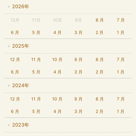
2026年
12月
11月
10月
9月
8 月
7 月
6 月
5 月
4 月
3 月
2 月
1 月
2025年
12 月
11 月
10 月
9 月
8 月
7 月
6 月
5 月
4 月
3 月
2 月
1 月
2024年
12 月
11 月
10 月
9 月
8 月
7 月
6 月
5 月
4 月
3 月
2 月
1 月
2023年