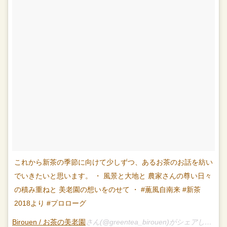
これから新茶の季節に向けて少しずつ、あるお茶のお話を紡い
でいきたいと思います。 ・ 風景と大地と 農家さんの尊い日々
の積み重ねと 美老園の想いをのせて ・ #薫風自南来 #新茶
2018より #プロローグ
Birouen / お茶の美老園
さん(@greentea_birouen)がシェアした投稿 – 2月 26, 2018 at 3:47午前 PST