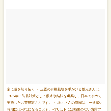
常に道を切り拓く ・ 玉露の有機栽培を手がける坂元さんは、
1975年に防霜対策として散水氷結法を考案し、日本で初めて
実施したお茶農家さんです。 ・ 坂元さんの茶園は、一番寒い
時期には−8℃になることも。−3℃以下には効果のない防霜フ