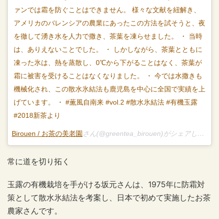
ァンでは霜を防ぐことはできません。 様々な文献を紐解き、
アメリカのバレンシアの農業にあったこの方法を試そうと、夜
を徹して湧き水を人力で撒き、茶葉を凍らせました。 ・ 当時
は、ありえないことでした。 ・ しかしながら、茶葉とともに
凍った氷は、熱を蒸散し、0℃から下がることはなく、茶葉が
霜に被害を受けることはなくなりました。 ・ 今では水撒きも
機械化され、この散水氷結法も鹿児島を中心に全国で実績を上
げています。 ・ #薫風自南来 #vol.2 #散水氷結法 #有機玉露
#2018新茶より
Birouen / お茶の美老園
さん(@greentea_birouen)がシェアした投稿 – 3月 5, 2018 at 4:21午前 PST
常に道を切り拓く
玉露の有機栽培を手がける坂元さんは、1975年に防霜対
策として散水氷結法を考案し、日本で初めて実施したお茶
農家さんです。