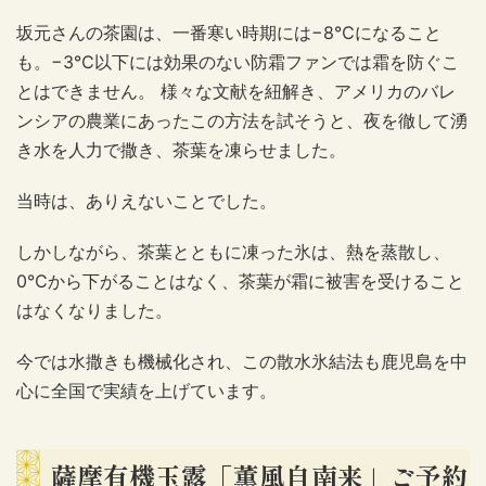
坂元さんの茶園は、一番寒い時期には−8℃になること
も。−3℃以下には効果のない防霜ファンでは霜を防ぐこ
とはできません。 様々な文献を紐解き、アメリカのバレ
ンシアの農業にあったこの方法を試そうと、夜を徹して湧
き水を人力で撒き、茶葉を凍らせました。
当時は、ありえないことでした。
しかしながら、茶葉とともに凍った氷は、熱を蒸散し、
0℃から下がることはなく、茶葉が霜に被害を受けること
はなくなりました。
今では水撒きも機械化され、この散水氷結法も鹿児島を中
心に全国で実績を上げています。
薩摩有機玉露「薫風自南来」ご予約