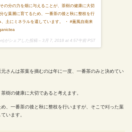
、その分の力を畑に与えることが、茶樹の健康に大切
十分な葉層に育てるため、一番茶の後と秋に整枝を行
、土にミネラルを還しています。 ・ #薫風自南来
nictea
uen)がシェアした投稿 – 3月 7, 2018 at 4:57午前 PST
坂元さんは茶葉を摘むのは年に一度、一番茶のみと決めてい
、茶樹の健康に大切であると考えます。
ため、一番茶の後と秋に整枝を行いますが、そこで刈った葉
しています。