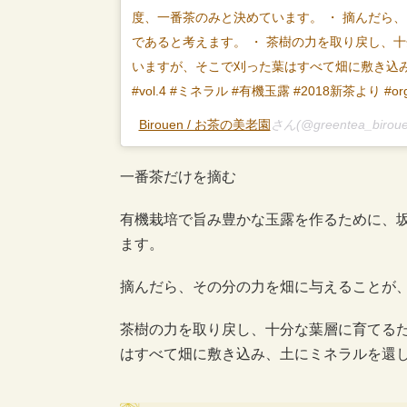
度、一番茶のみと決めています。 ・ 摘んだら
であると考えます。 ・ 茶樹の力を取り戻し、
いますが、そこで刈った葉はすべて畑に敷き込み
#vol.4 #ミネラル #有機玉露 #2018新茶より #orga
Birouen / お茶の美老園
さん(@greentea_biro
一番茶だけを摘む
有機栽培で旨み豊かな玉露を作るために、
ます。
摘んだら、その分の力を畑に与えることが
茶樹の力を取り戻し、十分な葉層に育てる
はすべて畑に敷き込み、土にミネラルを還