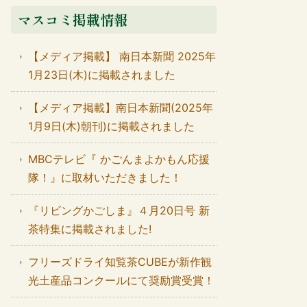
マスコミ掲載情報
【メディア掲載】 南日本新聞 2025年
1月23日(木)に掲載されました
【メディア掲載】南日本新聞(2025年
1月9日(木)朝刊)に掲載されました
MBCテレビ『 かごんまよかもん応援
隊！』に取材いただきました！
『リビングかごしま』４月20日号 新
茶特集に掲載されました!
フリーズドライ知覧茶CUBEが新作観
光土産品コンクールにて奨励賞受賞！