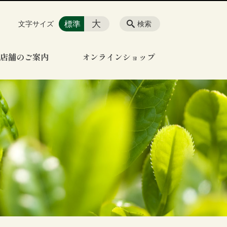
大
標準
文字サイズ
検索
店舗のご案内
オンラインショップ