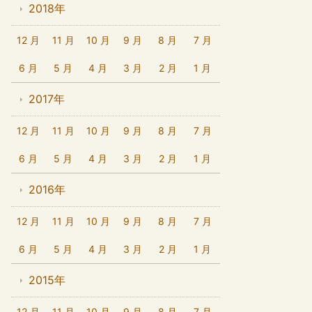
2018年
12 月
11 月
10 月
9 月
8 月
7 月
6 月
5 月
4 月
3 月
2 月
1 月
2017年
12 月
11 月
10 月
9 月
8 月
7 月
6 月
5 月
4 月
3 月
2 月
1 月
2016年
12 月
11 月
10 月
9 月
8 月
7 月
6 月
5 月
4 月
3 月
2 月
1 月
2015年
12 月
11 月
10 月
9 月
8 月
7 月