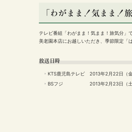
「わがまま！気まま！旅
テレビ番組「わがまま！気まま！旅気分」
美老園本店にお越しいただき、季節限定「
放送日時
KTS鹿児島テレビ 2013年2月22日（金）
BSフジ 2013年2月23日（土） 11