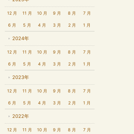
12 月
11 月
10 月
9 月
8 月
7 月
6 月
5 月
4 月
3 月
2 月
1 月
2024年
12 月
11 月
10 月
9 月
8 月
7 月
6 月
5 月
4 月
3 月
2 月
1 月
2023年
12 月
11 月
10 月
9 月
8 月
7 月
6 月
5 月
4 月
3 月
2 月
1 月
2022年
12 月
11 月
10 月
9 月
8 月
7 月