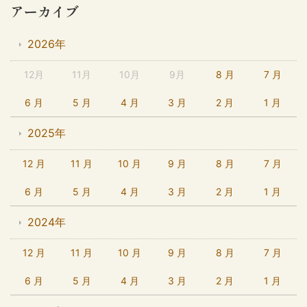
アーカイブ
2026年
12月
11月
10月
9月
8 月
7 月
6 月
5 月
4 月
3 月
2 月
1 月
2025年
12 月
11 月
10 月
9 月
8 月
7 月
6 月
5 月
4 月
3 月
2 月
1 月
2024年
12 月
11 月
10 月
9 月
8 月
7 月
6 月
5 月
4 月
3 月
2 月
1 月