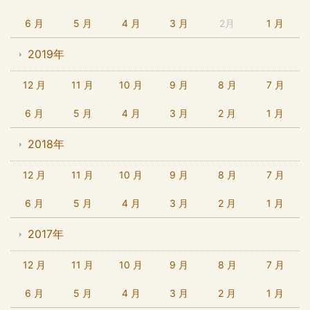
6 月
5 月
4 月
3 月
2月
1 月
2019年
12 月
11 月
10 月
9 月
8 月
7 月
6 月
5 月
4 月
3 月
2 月
1 月
2018年
12 月
11 月
10 月
9 月
8 月
7 月
6 月
5 月
4 月
3 月
2 月
1 月
2017年
12 月
11 月
10 月
9 月
8 月
7 月
6 月
5 月
4 月
3 月
2 月
1 月