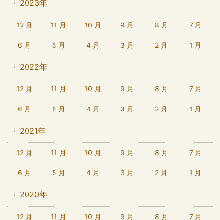
2023年
12 月
11 月
10 月
9 月
8 月
7 月
6 月
5 月
4 月
3 月
2 月
1 月
2022年
12 月
11 月
10 月
9 月
8 月
7 月
6 月
5 月
4 月
3 月
2 月
1 月
2021年
12 月
11 月
10 月
9 月
8 月
7 月
6 月
5 月
4 月
3 月
2 月
1 月
2020年
12 月
11 月
10 月
9 月
8 月
7 月