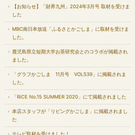
【お知らせ】「財界九州」2024年3月号 取材を受けま
した
MBC南日本放送「ふるさとかごしま」に取材を受けま
した。
鹿児島県立短期大学お茶研究会とのコラボが掲載され
ました。
「グラフかごしま 11月号 VOL539」に掲載されま
した。
「RiCE No.15 SUMMER 2020」にて掲載されました
本店スタッフが「リビングかごしま」に掲載されまし
た
テレビ取材を受けました！