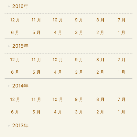
2016年
12 月
11 月
10 月
9 月
8 月
7 月
6 月
5 月
4 月
3 月
2 月
1 月
2015年
12 月
11 月
10 月
9 月
8 月
7 月
6 月
5 月
4 月
3 月
2 月
1 月
2014年
12 月
11 月
10 月
9 月
8 月
7 月
6 月
5 月
4 月
3 月
2 月
1 月
2013年