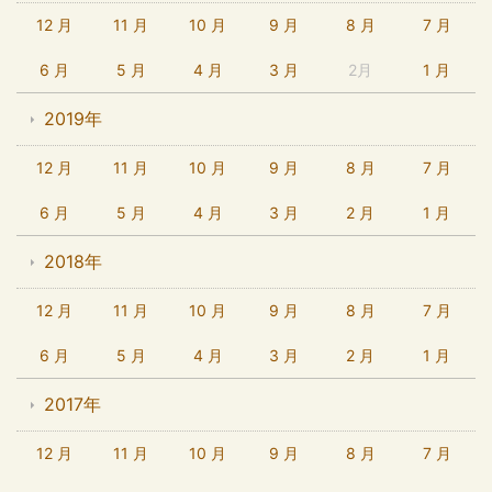
12 月
11 月
10 月
9 月
8 月
7 月
6 月
5 月
4 月
3 月
2月
1 月
2019年
12 月
11 月
10 月
9 月
8 月
7 月
6 月
5 月
4 月
3 月
2 月
1 月
2018年
12 月
11 月
10 月
9 月
8 月
7 月
6 月
5 月
4 月
3 月
2 月
1 月
2017年
12 月
11 月
10 月
9 月
8 月
7 月