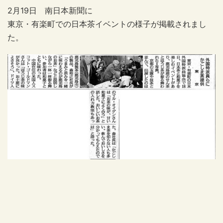
2月19日 南日本新聞に
東京・有楽町での日本茶イベントの様子が掲載されまし
た。