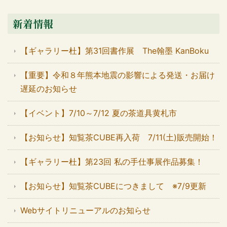
新着情報
【ギャラリー杜】第31回書作展 The翰墨 KanBoku
【重要】令和８年熊本地震の影響による発送・お届け
遅延のお知らせ
【イベント】7/10～7/12 夏の茶道具黄札市
【お知らせ】知覧茶CUBE再入荷 7/11(土)販売開始！
【ギャラリー杜】第23回 私の手仕事展作品募集！
【お知らせ】知覧茶CUBEにつきまして ※7/9更新
Webサイトリニューアルのお知らせ