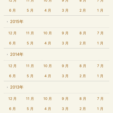
12 月
11 月
10 月
9 月
8 月
7 月
6 月
5 月
4 月
3 月
2 月
1 月
2015年
12 月
11 月
10 月
9 月
8 月
7 月
6 月
5 月
4 月
3 月
2 月
1 月
2014年
12 月
11 月
10 月
9 月
8 月
7 月
6 月
5 月
4 月
3 月
2 月
1 月
2013年
12 月
11 月
10 月
9 月
8 月
7 月
6 月
5 月
4 月
3 月
2 月
1 月