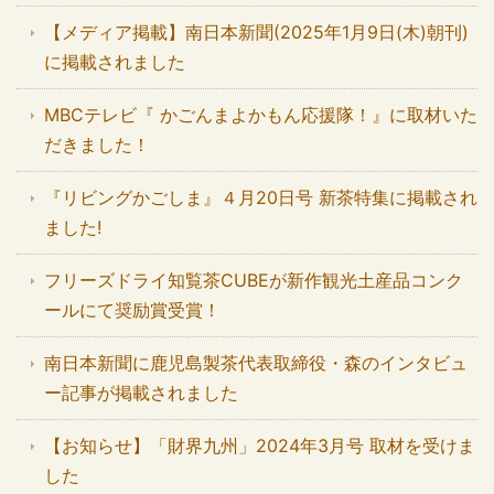
【メディア掲載】南日本新聞(2025年1月9日(木)朝刊)
に掲載されました
MBCテレビ『 かごんまよかもん応援隊！』に取材いた
だきました！
『リビングかごしま』４月20日号 新茶特集に掲載され
ました!
フリーズドライ知覧茶CUBEが新作観光土産品コンク
ールにて奨励賞受賞！
南日本新聞に鹿児島製茶代表取締役・森のインタビュ
ー記事が掲載されました
【お知らせ】「財界九州」2024年3月号 取材を受けま
した