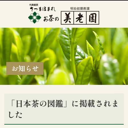
お知らせ
「日本茶の図鑑」に掲載されま
した