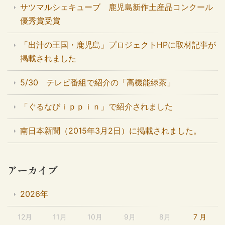
サツマルシェキューブ 鹿児島新作土産品コンクール
優秀賞受賞
「出汁の王国・鹿児島」プロジェクトHPに取材記事が
掲載されました
5/30 テレビ番組で紹介の「高機能緑茶」
「ぐるなびｉｐｐｉｎ」で紹介されました
南日本新聞（2015年3月2日）に掲載されました。
アーカイブ
2026年
12月
11月
10月
9月
8月
7 月