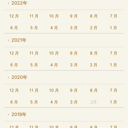
2022年
12 月
11 月
10 月
9 月
8 月
7 月
6 月
5 月
4 月
3 月
2 月
1 月
2021年
12 月
11 月
10 月
9 月
8 月
7 月
6 月
5 月
4 月
3 月
2 月
1 月
2020年
12 月
11 月
10 月
9 月
8 月
7 月
6 月
5 月
4 月
3 月
2月
1 月
2019年
12 月
11 月
10 月
9 月
8 月
7 月