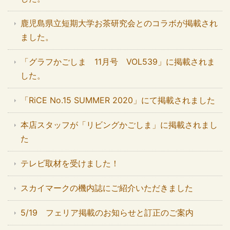
鹿児島県立短期大学お茶研究会とのコラボが掲載され
ました。
「グラフかごしま 11月号 VOL539」に掲載されま
した。
「RiCE No.15 SUMMER 2020」にて掲載されました
本店スタッフが「リビングかごしま」に掲載されまし
た
テレビ取材を受けました！
スカイマークの機内誌にご紹介いただきました
5/19 フェリア掲載のお知らせと訂正のご案内