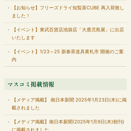
【お知らせ】フリーズドライ知覧茶CUBE 再入荷致し
ました！
【イベント】東武百貨店池袋店「大鹿児島展」に出店
いたします
【イベント】1/23～25 新春茶道具黄札市 開催のご案
内
マスコミ掲載情報
【メディア掲載】 南日本新聞 2025年1月23日(木)に掲
載されました
【メディア掲載】南日本新聞(2025年1月9日(木)朝刊)
に掲載されました