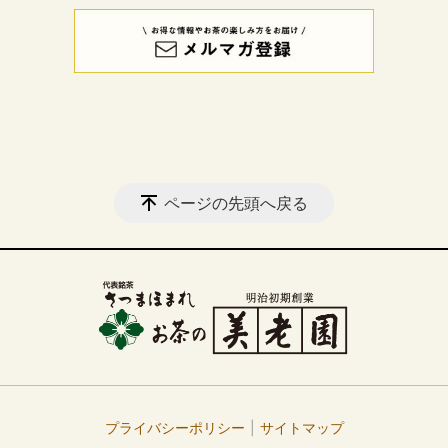
ページの先頭へ戻る
プライバシーポリシー
サイトマップ