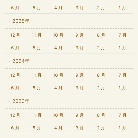
6 月
5 月
4 月
3 月
2 月
1 月
2025年
12 月
11 月
10 月
9 月
8 月
7 月
6 月
5 月
4 月
3 月
2 月
1 月
2024年
12 月
11 月
10 月
9 月
8 月
7 月
6 月
5 月
4 月
3 月
2 月
1 月
2023年
12 月
11 月
10 月
9 月
8 月
7 月
6 月
5 月
4 月
3 月
2 月
1 月